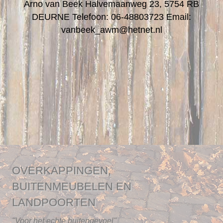
Arno van Beek
Halvemaanweg 23, 5754 RB
DEURNE
Telefoon: 06-48803723
Email:
vanbeek_awm@hetnet.nl
OVERKAPPINGEN,
BUITENMEUBELEN EN
LANDPOORTEN
"Voor het echte buitengevoel"